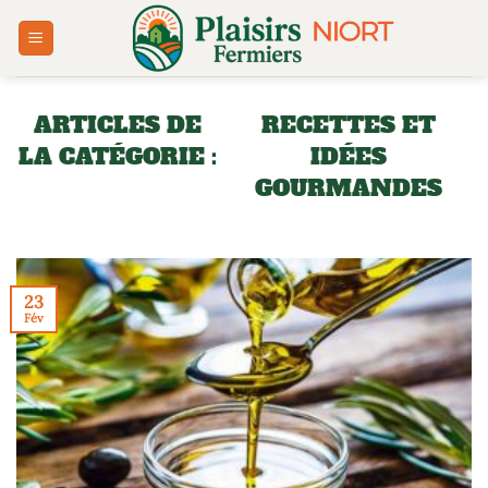
Passer
au
contenu
RECETTES ET
IDÉES
GOURMANDES
23
Fév