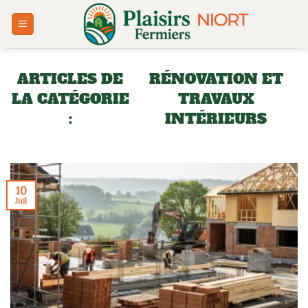
Passer
au
contenu
RÉNOVATION ET
TRAVAUX
INTÉRIEURS
10
Juil