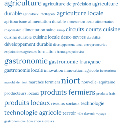
agriculture
agriculture
agriculture de précision
agriculture locale
durable
agriculture intelligente
agritourisme
alimentation durable
alimentation locale
alimentation
circuits courts
cuisine
alimentation saine
responsable
amap
cuisine locale
deux-sèvres
cuisine durable
durabilité
développement durable
développement local
entrepreneuriat
formation
exploitations agricoles
fromages poitevins
gastronomie
gastronomie française
gastronomie locale
innovation
innovation agricole
innovations
niort
marchés fermiers
nouvelle-aquitaine
marché de niort
produits fermiers
producteurs locaux
produits frais
produits locaux
technologie
réseaux sociaux
technologie agricole
terroir
ville d'avenir
voyage
gastronomique
éducation
éleveurs