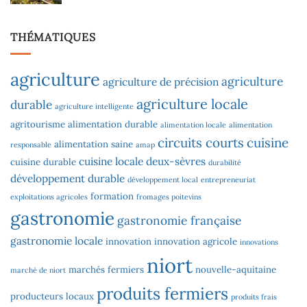
THÉMATIQUES
agriculture
agriculture
agriculture de précision
agriculture locale
durable
agriculture intelligente
agritourisme
alimentation durable
alimentation locale
alimentation
circuits courts
cuisine
alimentation saine
responsable
amap
cuisine locale
deux-sèvres
cuisine durable
durabilité
développement durable
développement local
entrepreneuriat
formation
exploitations agricoles
fromages poitevins
gastronomie
gastronomie française
gastronomie locale
innovation
innovation agricole
innovations
niort
marchés fermiers
nouvelle-aquitaine
marché de niort
produits fermiers
producteurs locaux
produits frais