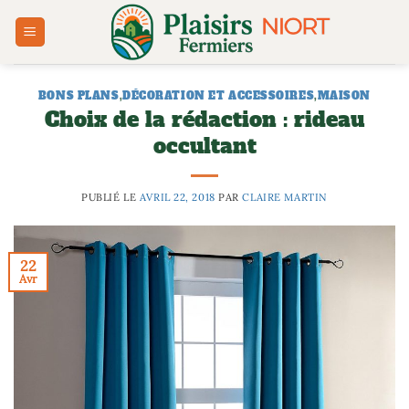
Passer
au
contenu
BONS PLANS
,
DÉCORATION ET ACCESSOIRES
,
MAISON
Choix de la rédaction : rideau
occultant
PUBLIÉ LE
AVRIL 22, 2018
PAR
CLAIRE MARTIN
22
Avr