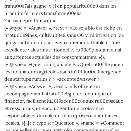
franu00e7ais gagne-t-il en popularitu00e9 dans les
produits fermiers transformu00e9s
? », »acceptedAnswer »:
{« @type »: »Answer », »text »: »Le soja bio est riche en
protu00e9ines, cultivu00e9 sans OGM ni irrigation, ce
qui garantit un impact environnemental faible et une
excellente valeur nutritionnelle, ru00e9pondant ainsi
aux attentes actuelles des consommateurs. »}},
{« @type »: »Question », »name »: »Quel ru00f4le jouent
les incubateurs agricoles dans lu2019u00e9mergence
des startups rurales ? », »acceptedAnswer »:
{« @type »: »Answer », »text »: »Ils offrent un
accompagnement stratu00e9gique, technique et
financier, facilitent lu2019accu00e8s aux ru00e9seaux
et ressources, et encouragent une croissance
responsable et durable des entreprises alimentaires
locales. »}},{« @type »: »Question », »name »: »Comment
les nouvelles marques agricoles communiquent-elles