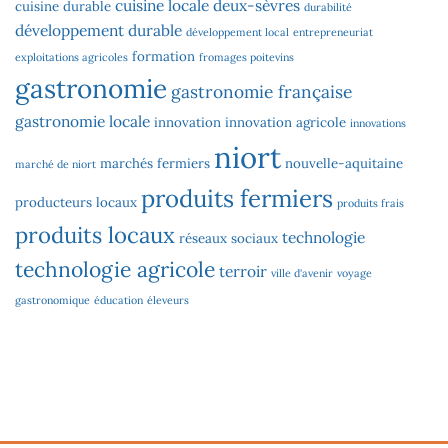
cuisine locale
deux-sèvres
cuisine durable
durabilité
développement durable
développement local
entrepreneuriat
formation
exploitations agricoles
fromages poitevins
gastronomie
gastronomie française
gastronomie locale
innovation
innovation agricole
innovations
niort
marchés fermiers
nouvelle-aquitaine
marché de niort
produits fermiers
producteurs locaux
produits frais
produits locaux
technologie
réseaux sociaux
technologie agricole
terroir
ville d'avenir
voyage
gastronomique
éducation
éleveurs