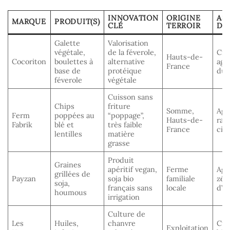
INNOVATION
ORIGINE
AS
MARQUE
PRODUIT(S)
CLÉ
TERROIR
DU
Galette
Valorisation
végétale,
de la féverole,
Cir
Hauts-de-
Cocoriton
boulettes à
alternative
agr
France
base de
protéique
dur
féverole
végétale
Cuisson sans
Chips
friture
Somme,
Agr
Ferm
poppées au
“poppage”,
Hauts-de-
rai
Fabrik
blé et
très faible
France
cir
lentilles
matière
grasse
Produit
Graines
apéritif vegan,
Ferme
Agr
grillées de
Payzan
soja bio
familiale
zér
soja,
français sans
locale
d’ir
houmous
irrigation
Culture de
Les
Huiles,
chanvre
Cul
Exploitation