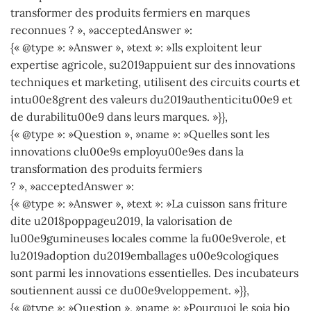
transformer des produits fermiers en marques
reconnues ? », »acceptedAnswer »:
{« @type »: »Answer », »text »: »Ils exploitent leur
expertise agricole, su2019appuient sur des innovations
techniques et marketing, utilisent des circuits courts et
intu00e8grent des valeurs du2019authenticitu00e9 et
de durabilitu00e9 dans leurs marques. »}},
{« @type »: »Question », »name »: »Quelles sont les
innovations clu00e9s employu00e9es dans la
transformation des produits fermiers
? », »acceptedAnswer »:
{« @type »: »Answer », »text »: »La cuisson sans friture
dite u2018poppageu2019, la valorisation de
lu00e9gumineuses locales comme la fu00e9verole, et
lu2019adoption du2019emballages u00e9cologiques
sont parmi les innovations essentielles. Des incubateurs
soutiennent aussi ce du00e9veloppement. »}},
{« @type »: »Question », »name »: »Pourquoi le soja bio