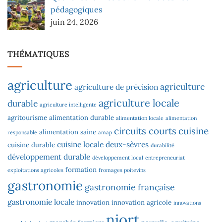
pédagogiques
juin 24, 2026
THÉMATIQUES
agriculture
agriculture
agriculture de précision
agriculture locale
durable
agriculture intelligente
agritourisme
alimentation durable
alimentation locale
alimentation
circuits courts
cuisine
alimentation saine
responsable
amap
cuisine locale
deux-sèvres
cuisine durable
durabilité
développement durable
développement local
entrepreneuriat
formation
exploitations agricoles
fromages poitevins
gastronomie
gastronomie française
gastronomie locale
innovation
innovation agricole
innovations
niort