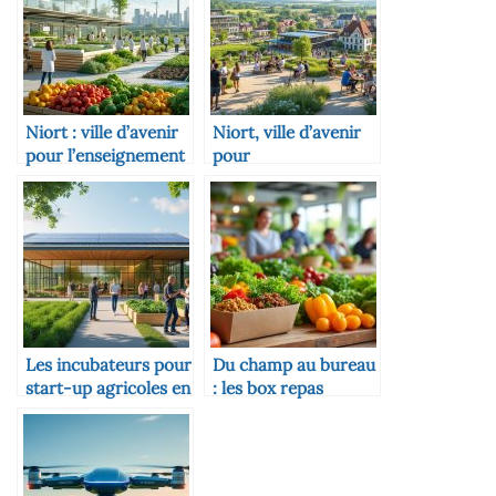
Niort : ville d’avenir
Niort, ville d’avenir
pour l’enseignement
pour
agroalimentaire
l’entrepreneuriat
rural
Les incubateurs pour
Du champ au bureau
start-up agricoles en
: les box repas
Nouvelle-Aquitaine
fermiers pour les
salariés