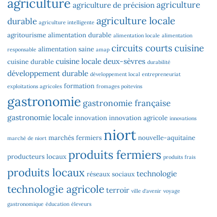
agriculture
agriculture
agriculture de précision
agriculture locale
durable
agriculture intelligente
agritourisme
alimentation durable
alimentation locale
alimentation
circuits courts
cuisine
alimentation saine
responsable
amap
cuisine locale
deux-sèvres
cuisine durable
durabilité
développement durable
développement local
entrepreneuriat
formation
exploitations agricoles
fromages poitevins
gastronomie
gastronomie française
gastronomie locale
innovation
innovation agricole
innovations
niort
marchés fermiers
nouvelle-aquitaine
marché de niort
produits fermiers
producteurs locaux
produits frais
produits locaux
technologie
réseaux sociaux
technologie agricole
terroir
ville d'avenir
voyage
gastronomique
éducation
éleveurs