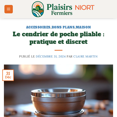
Passer
au
contenu
ACCESSOIRES
,
BONS PLANS
,
MAISON
Le cendrier de poche pliable :
pratique et discret
PUBLIÉ LE
DÉCEMBRE 31, 2024
PAR
CLAIRE MARTIN
31
Déc