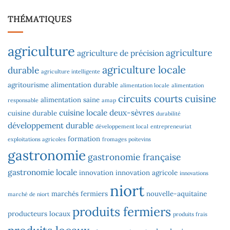
THÉMATIQUES
agriculture
agriculture
agriculture de précision
agriculture locale
durable
agriculture intelligente
agritourisme
alimentation durable
alimentation locale
alimentation
circuits courts
cuisine
alimentation saine
responsable
amap
cuisine locale
deux-sèvres
cuisine durable
durabilité
développement durable
développement local
entrepreneuriat
formation
exploitations agricoles
fromages poitevins
gastronomie
gastronomie française
gastronomie locale
innovation
innovation agricole
innovations
niort
marchés fermiers
nouvelle-aquitaine
marché de niort
produits fermiers
producteurs locaux
produits frais