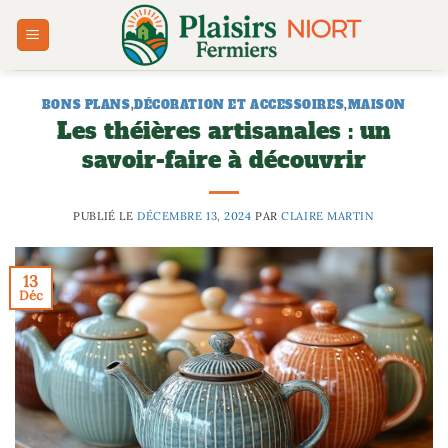
Passer
au
contenu
BONS PLANS
,
DÉCORATION ET ACCESSOIRES
,
MAISON
Les théières artisanales : un
savoir-faire à découvrir
PUBLIÉ LE
DÉCEMBRE 13, 2024
PAR
CLAIRE MARTIN
13
Déc