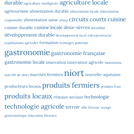
agriculture locale
durable
agriculture intelligente
agritourisme
alimentation durable
alimentation locale
alimentation
circuits courts
cuisine
alimentation saine
responsable
amap
cuisine locale
deux-sèvres
cuisine durable
durabilité
développement durable
développement local
entrepreneuriat
formation
exploitations agricoles
fromages poitevins
gastronomie
gastronomie française
gastronomie locale
innovation
innovation agricole
innovations
niort
marchés fermiers
nouvelle-aquitaine
marché de niort
produits fermiers
producteurs locaux
produits frais
produits locaux
technologie
réseaux sociaux
technologie agricole
terroir
ville d'avenir
voyage
gastronomique
éducation
éleveurs