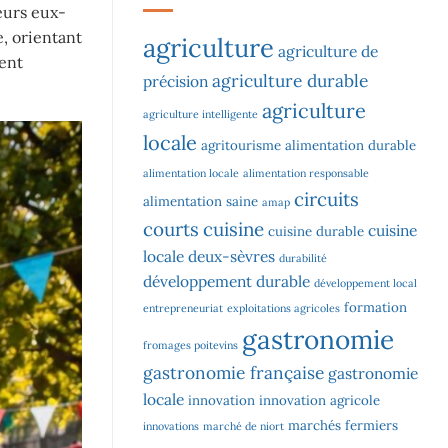
eurs eux-
, orientant
agriculture
agriculture de
tent
agriculture durable
précision
agriculture
agriculture intelligente
locale
agritourisme
alimentation durable
alimentation locale
alimentation responsable
circuits
alimentation saine
amap
courts
cuisine
cuisine
cuisine durable
locale
deux-sèvres
durabilité
développement durable
développement local
formation
entrepreneuriat
exploitations agricoles
gastronomie
fromages poitevins
gastronomie française
gastronomie
locale
innovation
innovation agricole
marchés fermiers
innovations
marché de niort