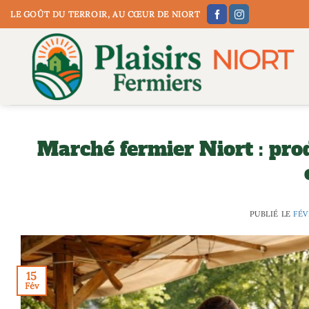
Passer
LE GOÛT DU TERROIR, AU CŒUR DE NIORT
au
contenu
Marché fermier Niort : prod
PUBLIÉ LE
FÉV
15
Fév