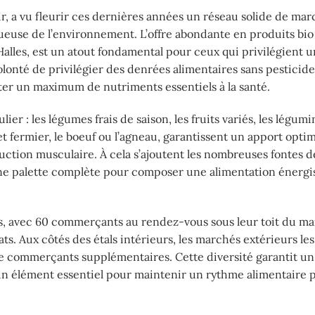
oir, a vu fleurir ces dernières années un réseau solide de ma
tueuse de l’environnement. L’offre abondante en produits bio
Halles, est un atout fondamental pour ceux qui privilégient 
lonté de privilégier des denrées alimentaires sans pesticide
ter un maximum de nutriments essentiels à la santé.
ier : les légumes frais de saison, les fruits variés, les légum
t fermier, le boeuf ou l’agneau, garantissent un apport optim
ruction musculaire. À cela s’ajoutent les nombreuses fontes d
t une palette complète pour composer une alimentation énergi
les, avec 60 commerçants au rendez-vous sous leur toit du ma
. Aux côtés des étals intérieurs, les marchés extérieurs les
 commerçants supplémentaires. Cette diversité garantit un
 un élément essentiel pour maintenir un rythme alimentaire