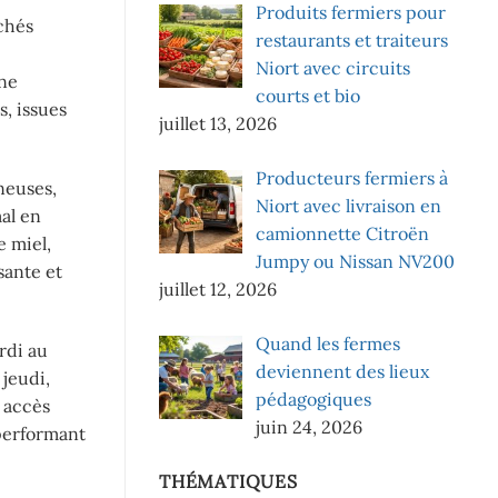
Produits fermiers pour
rchés
restaurants et traiteurs
Niort avec circuits
une
courts et bio
s, issues
juillet 13, 2026
Producteurs fermiers à
ineuses,
Niort avec livraison en
al en
camionnette Citroën
e miel,
Jumpy ou Nissan NV200
sante et
juillet 12, 2026
Quand les fermes
rdi au
deviennent des lieux
 jeudi,
pédagogiques
 accès
juin 24, 2026
 performant
THÉMATIQUES