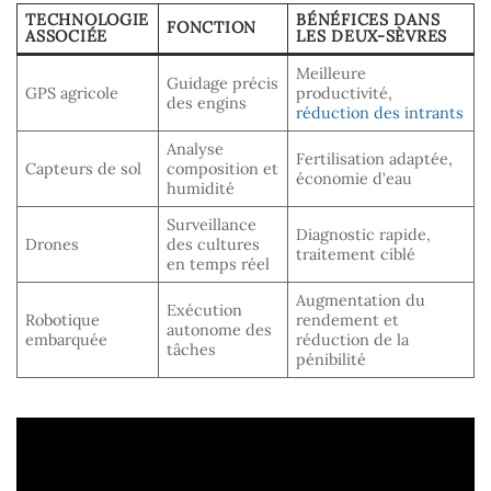
TECHNOLOGIE
BÉNÉFICES DANS
FONCTION
ASSOCIÉE
LES DEUX-SÈVRES
Meilleure
Guidage précis
GPS agricole
productivité,
des engins
réduction des intrants
Analyse
Fertilisation adaptée,
Capteurs de sol
composition et
économie d’eau
humidité
Surveillance
Diagnostic rapide,
Drones
des cultures
traitement ciblé
en temps réel
Augmentation du
Exécution
Robotique
rendement et
autonome des
embarquée
réduction de la
tâches
pénibilité