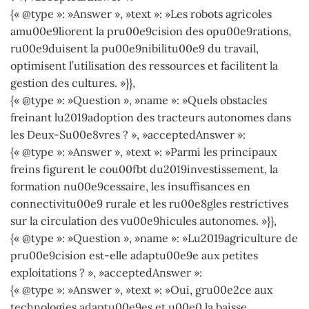
{« @type »: »Answer », »text »: »Les robots agricoles
amu00e9liorent la pru00e9cision des opu00e9rations,
ru00e9duisent la pu00e9nibilitu00e9 du travail,
optimisent l’utilisation des ressources et facilitent la
gestion des cultures. »}},
{« @type »: »Question », »name »: »Quels obstacles
freinant lu2019adoption des tracteurs autonomes dans
les Deux-Su00e8vres ? », »acceptedAnswer »:
{« @type »: »Answer », »text »: »Parmi les principaux
freins figurent le cou00fbt du2019investissement, la
formation nu00e9cessaire, les insuffisances en
connectivitu00e9 rurale et les ru00e8gles restrictives
sur la circulation des vu00e9hicules autonomes. »}},
{« @type »: »Question », »name »: »Lu2019agriculture de
pru00e9cision est-elle adaptu00e9e aux petites
exploitations ? », »acceptedAnswer »:
{« @type »: »Answer », »text »: »Oui, gru00e2ce aux
technologies adaptu00e9es et u00e0 la baisse