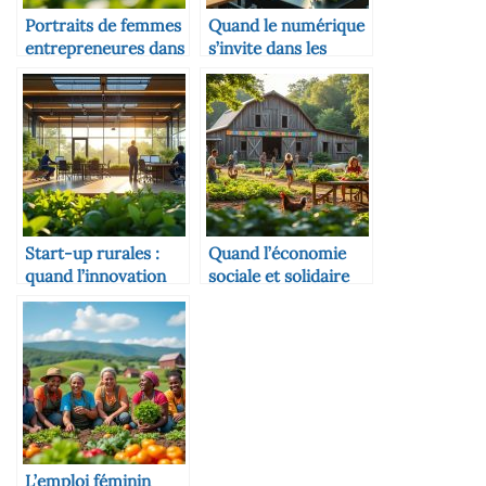
Portraits de femmes
Quand le numérique
entrepreneures dans
s’invite dans les
l’agriculture à Niort
formations agricoles
Start-up rurales :
Quand l’économie
quand l’innovation
sociale et solidaire
naît dans les champs
s’invite dans les
fermes
L’emploi féminin