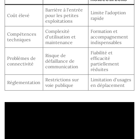
Barrière à l’entrée
Limite l’adoption
Coût élevé
pour les petites
rapide
exploitations
Complexité
Formation et
Compétences
d’utilisation et
accompagnement
techniques
maintenance
indispensables
Fiabilité et
Risque de
Problèmes de
efficacité
défaillance de
connectivité
partiellement
communication
réduites
Restrictions sur
Limitation d’usages
Réglementation
voie publique
en déplacement