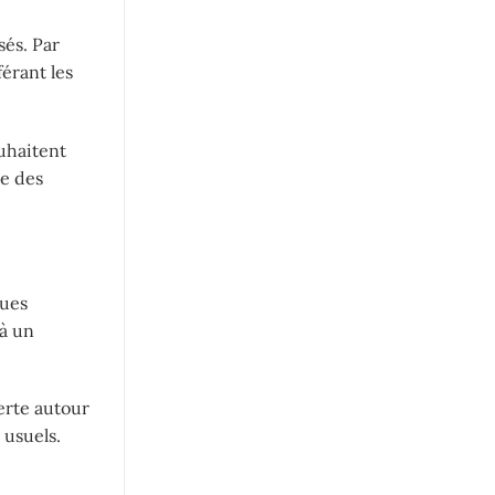
sés. Par
érant les
uhaitent
ue des
gues
à un
erte autour
 usuels.