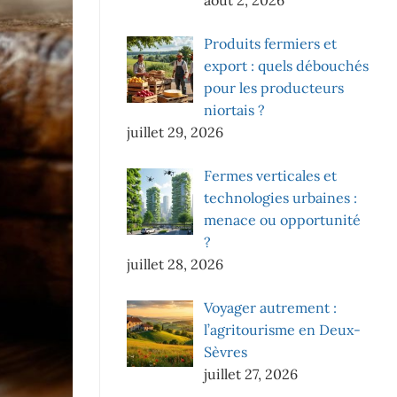
Produits fermiers et
export : quels débouchés
pour les producteurs
niortais ?
juillet 29, 2026
Fermes verticales et
technologies urbaines :
menace ou opportunité
?
juillet 28, 2026
Voyager autrement :
l’agritourisme en Deux-
Sèvres
juillet 27, 2026