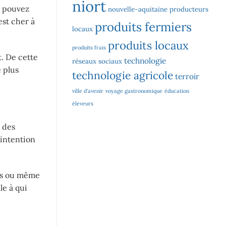
niort
us pouvez
nouvelle-aquitaine
producteurs
est cher à
produits fermiers
locaux
produits locaux
produits frais
. De cette
technologie
réseaux sociaux
 plus
technologie agricole
terroir
ville d'avenir
voyage gastronomique
éducation
éleveurs
z des
’intention
ées ou même
le à qui