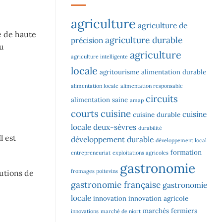
agriculture
agriculture de
e de haute
agriculture durable
précision
du
agriculture
agriculture intelligente
locale
agritourisme
alimentation durable
alimentation locale
alimentation responsable
circuits
alimentation saine
amap
courts
cuisine
cuisine
cuisine durable
locale
deux-sèvres
durabilité
l est
développement durable
développement local
formation
entrepreneuriat
exploitations agricoles
gastronomie
fromages poitevins
lutions de
gastronomie française
gastronomie
locale
innovation
innovation agricole
marchés fermiers
innovations
marché de niort