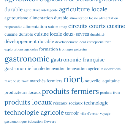
agriculture locale
durable
agriculture intelligente
agritourisme
alimentation durable
alimentation locale
alimentation
circuits courts
cuisine
alimentation saine
responsable
amap
cuisine locale
deux-sèvres
cuisine durable
durabilité
développement durable
développement local
entrepreneuriat
formation
exploitations agricoles
fromages poitevins
gastronomie
gastronomie française
gastronomie locale
innovation
innovation agricole
innovations
niort
marchés fermiers
nouvelle-aquitaine
marché de niort
produits fermiers
producteurs locaux
produits frais
produits locaux
technologie
réseaux sociaux
technologie agricole
terroir
ville d'avenir
voyage
gastronomique
éducation
éleveurs