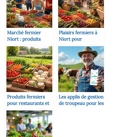
Marché fermier
Plaisirs fermiers à
Niort : produits
Niort pour
locaux pour
économiser sur vos
nutrition sportive
courses avec
optimale
producteurs locaux
et AMAP
Produits fermiers
Les applis de gestion
pour restaurants et
de troupeau pour les
traiteurs Niort avec
éleveurs
circuits courts et bio