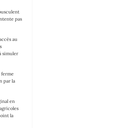
bousculent
ontente pas
’accès au
s
à simuler
e ferme
n par la
inal en
agricoles
oint la