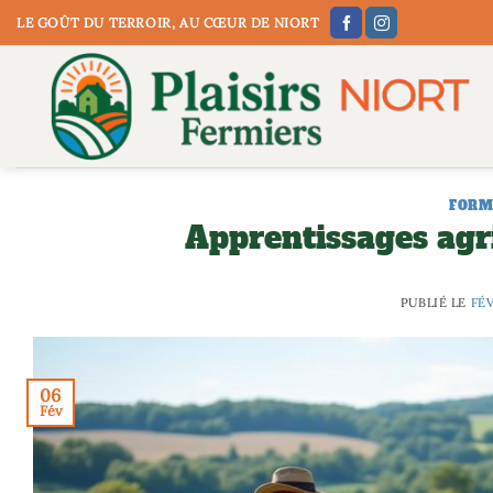
Passer
LE GOÛT DU TERROIR, AU CŒUR DE NIORT
au
contenu
FORM
Apprentissages agr
PUBLIÉ LE
FÉV
06
Fév