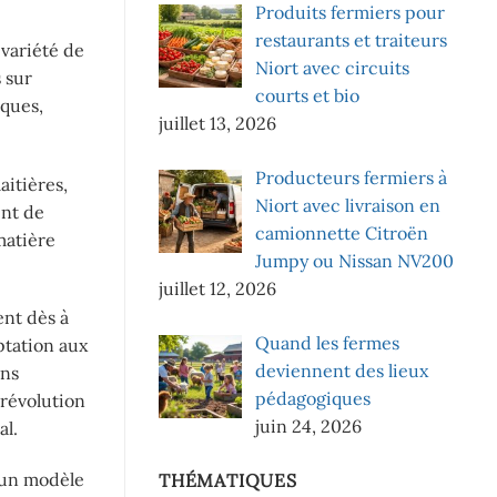
Produits fermiers pour
restaurants et traiteurs
 variété de
Niort avec circuits
 sur
courts et bio
iques,
juillet 13, 2026
Producteurs fermiers à
aitières,
Niort avec livraison en
ent de
camionnette Citroën
matière
Jumpy ou Nissan NV200
juillet 12, 2026
ent dès à
Quand les fermes
aptation aux
deviennent des lieux
ons
pédagogiques
 révolution
juin 24, 2026
al.
d’un modèle
THÉMATIQUES