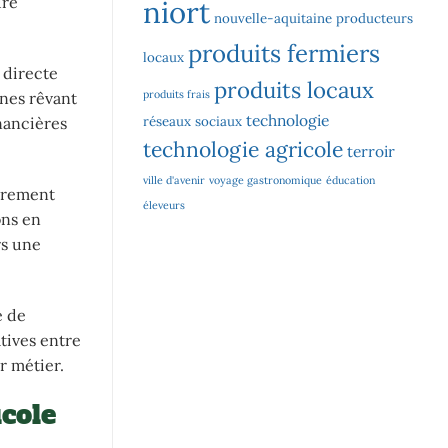
ure
niort
nouvelle-aquitaine
producteurs
produits fermiers
locaux
 directe
produits locaux
produits frais
unes rêvant
technologie
réseaux sociaux
nancières
technologie agricole
terroir
ville d'avenir
voyage gastronomique
éducation
ièrement
éleveurs
ons en
rs une
e de
tives entre
r métier.
icole