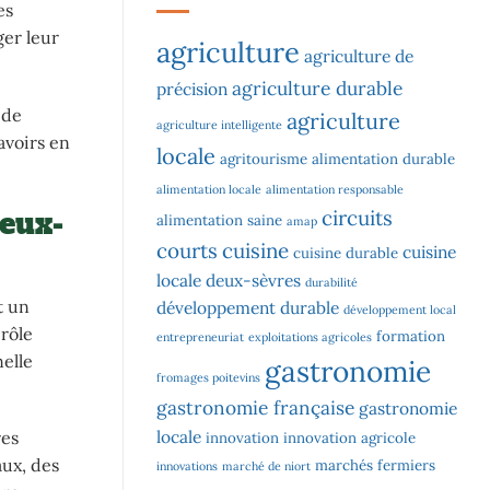
es
ger leur
agriculture
agriculture de
agriculture durable
précision
 de
agriculture
agriculture intelligente
avoirs en
locale
agritourisme
alimentation durable
alimentation locale
alimentation responsable
Deux-
circuits
alimentation saine
amap
courts
cuisine
cuisine
cuisine durable
locale
deux-sèvres
durabilité
t un
développement durable
développement local
 rôle
formation
entrepreneuriat
exploitations agricoles
nelle
gastronomie
fromages poitevins
gastronomie française
gastronomie
locale
res
innovation
innovation agricole
aux, des
marchés fermiers
innovations
marché de niort