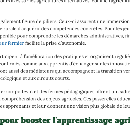
urs axés sur les agricultures alternatives, comme l’agricult
 également figure de piliers. Ceux-ci assurent une immersion
sse rurale d’acquérir des compétences concrètes. Pour les je
sponible pour comprendre les démarches administratives, fi
eur fermier
facilite la prise d’autonomie.
participent à l’amélioration des pratiques et organisent régul
 confirmés comme aux apprentis d’échanger sur les innovati
 sont aussi des médiateurs qui accompagnent la transition ve
écologique et aux circuits courts.
u terroir poitevin et des fermes pédagogiques offrent un cadr
la compréhension des enjeux agricoles. Ces passerelles éduca
s apprenants et leur donnent une vision plus globale de leu
pour booster l’apprentissage agr